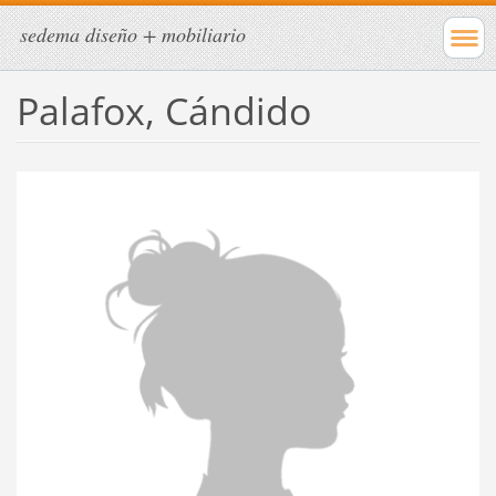
sedema diseño + mobiliario
Palafox, Cándido